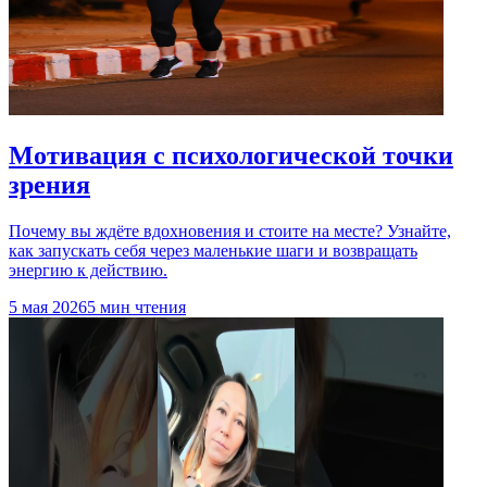
Мотивация с психологической точки
зрения
Почему вы ждёте вдохновения и стоите на месте? Узнайте,
как запускать себя через маленькие шаги и возвращать
энергию к действию.
5 мая 2026
5 мин чтения