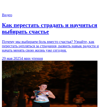
Видео
Как перестать страдать и научиться
выбирать счастье
Почему мы выбираем боль вместо счастья? Узнайте, как
перестать цепляться за страдания, развить навык радости и
начать менять свою жизнь уже сегодня.
29 мая 2025
4 мин чтения