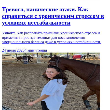
Тревога, панические атаки. Как
справиться с хроническим стрессом в
условиях нестабильности
Узнайте, как распознать признаки хронического стресса и
применить простые техники для восстановления
эмоционального баланса даже в условиях нестабильности.
24 июля 2025
4 мин чтения