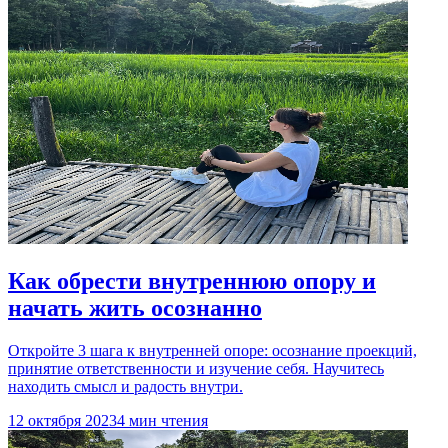
Как обрести внутреннюю опору и
начать жить осознанно
Откройте 3 шага к внутренней опоре: осознание проекций,
принятие ответственности и изучение себя. Научитесь
находить смысл и радость внутри.
12 октября 2023
4 мин чтения