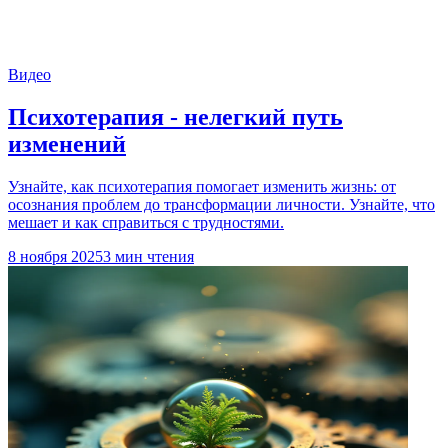
Видео
Психотерапия - нелегкий путь
изменений
Узнайте, как психотерапия помогает изменить жизнь: от
осознания проблем до трансформации личности. Узнайте, что
мешает и как справиться с трудностями.
8 ноября 2025
3 мин чтения