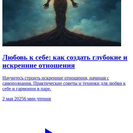
Любовь к себе: как создать глубокие и
искренние отношения
Научитесь строить искренние отношения, начиная с
самопознания. Практические советы и техники для любви к
себе и гармонии в паре.
2 мая 2025
6 мин чтения