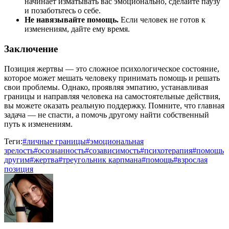
начинает изматывать вас эмоционально, сделайте паузу
и позаботьтесь о себе.
Не навязывайте помощь.
Если человек не готов к
изменениям, дайте ему время.
Заключение
Позиция жертвы — это сложное психологическое состояние,
которое может мешать человеку принимать помощь и решать
свои проблемы. Однако, проявляя эмпатию, устанавливая
границы и направляя человека на самостоятельные действия,
вы можете оказать реальную поддержку. Помните, что главная
задача — не спасти, а помочь другому найти собственный
путь к изменениям.
Теги:
#
личные границы
#
эмоциональная
зрелость
#
осознанность
#
созависимость
#
психотерапия
#
помощь
другим
#
жертва
#
треугольник карпмана
#
помощь
#
взрослая
позиция