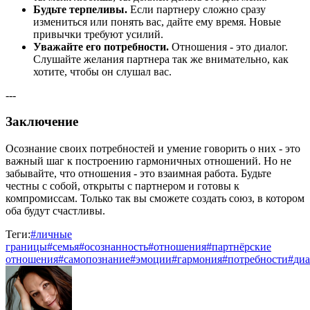
Будьте терпеливы.
Если партнеру сложно сразу
измениться или понять вас, дайте ему время. Новые
привычки требуют усилий.
Уважайте его потребности.
Отношения - это диалог.
Слушайте желания партнера так же внимательно, как
хотите, чтобы он слушал вас.
---
Заключение
Осознание своих потребностей и умение говорить о них - это
важный шаг к построению гармоничных отношений. Но не
забывайте, что отношения - это взаимная работа. Будьте
честны с собой, открыты с партнером и готовы к
компромиссам. Только так вы сможете создать союз, в котором
оба будут счастливы.
Теги:
#
личные
границы
#
семья
#
осознанность
#
отношения
#
партнёрские
отношения
#
самопознание
#
эмоции
#
гармония
#
потребности
#
диа