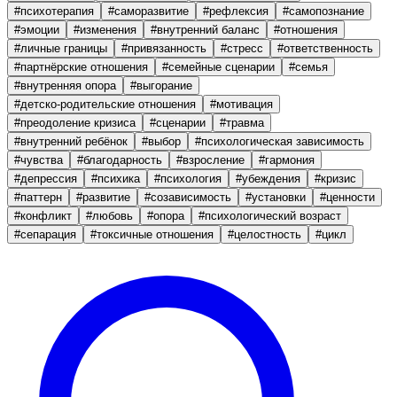
#
психотерапия
#
саморазвитие
#
рефлексия
#
самопознание
#
эмоции
#
изменения
#
внутренний баланс
#
отношения
#
личные границы
#
привязанность
#
стресс
#
ответственность
#
партнёрские отношения
#
семейные сценарии
#
семья
#
внутренняя опора
#
выгорание
#
детско-родительские отношения
#
мотивация
#
преодоление кризиса
#
сценарии
#
травма
#
внутренний ребёнок
#
выбор
#
психологическая зависимость
#
чувства
#
благодарность
#
взросление
#
гармония
#
депрессия
#
психика
#
психология
#
убеждения
#
кризис
#
паттерн
#
развитие
#
созависимость
#
установки
#
ценности
#
конфликт
#
любовь
#
опора
#
психологический возраст
#
сепарация
#
токсичные отношения
#
целостность
#
цикл