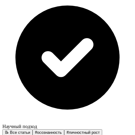
Научный подход
📝 Все статьи
#
осознанность
#
личностный рост