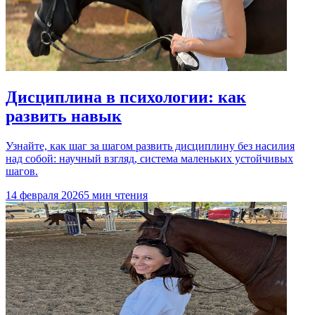
Дисциплина в психологии: как
развить навык
Узнайте, как шаг за шагом развить дисциплину без насилия
над собой: научный взгляд, система маленьких устойчивых
шагов.
14 февраля 2026
5 мин чтения