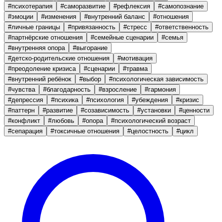
#
психотерапия
#
саморазвитие
#
рефлексия
#
самопознание
#
эмоции
#
изменения
#
внутренний баланс
#
отношения
#
личные границы
#
привязанность
#
стресс
#
ответственность
#
партнёрские отношения
#
семейные сценарии
#
семья
#
внутренняя опора
#
выгорание
#
детско-родительские отношения
#
мотивация
#
преодоление кризиса
#
сценарии
#
травма
#
внутренний ребёнок
#
выбор
#
психологическая зависимость
#
чувства
#
благодарность
#
взросление
#
гармония
#
депрессия
#
психика
#
психология
#
убеждения
#
кризис
#
паттерн
#
развитие
#
созависимость
#
установки
#
ценности
#
конфликт
#
любовь
#
опора
#
психологический возраст
#
сепарация
#
токсичные отношения
#
целостность
#
цикл