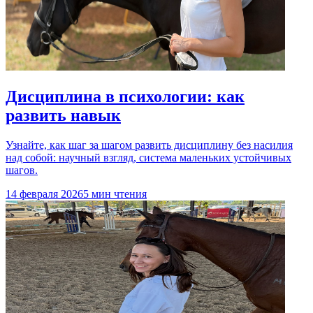
Дисциплина в психологии: как
развить навык
Узнайте, как шаг за шагом развить дисциплину без насилия
над собой: научный взгляд, система маленьких устойчивых
шагов.
14 февраля 2026
5 мин чтения