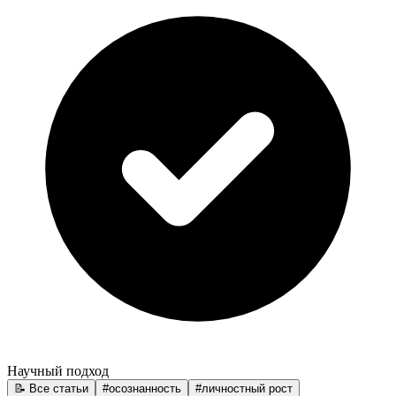
Научный подход
📝 Все статьи
#
осознанность
#
личностный рост