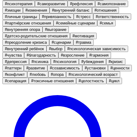
#
психотерапия
#
саморазвитие
#
рефлексия
#
самопознание
#
эмоции
#
изменения
#
внутренний баланс
#
отношения
#
личные границы
#
привязанность
#
стресс
#
ответственность
#
партнёрские отношения
#
семейные сценарии
#
семья
#
внутренняя опора
#
выгорание
#
детско-родительские отношения
#
мотивация
#
преодоление кризиса
#
сценарии
#
травма
#
внутренний ребёнок
#
выбор
#
психологическая зависимость
#
чувства
#
благодарность
#
взросление
#
гармония
#
депрессия
#
психика
#
психология
#
убеждения
#
кризис
#
паттерн
#
развитие
#
созависимость
#
установки
#
ценности
#
конфликт
#
любовь
#
опора
#
психологический возраст
#
сепарация
#
токсичные отношения
#
целостность
#
цикл