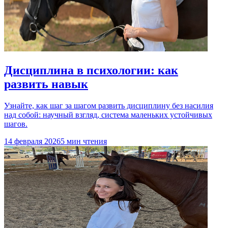
Дисциплина в психологии: как
развить навык
Узнайте, как шаг за шагом развить дисциплину без насилия
над собой: научный взгляд, система маленьких устойчивых
шагов.
14 февраля 2026
5 мин чтения