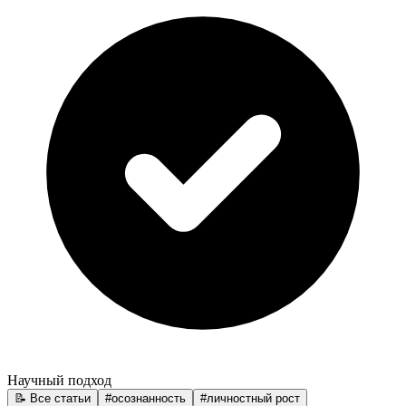
Научный подход
📝 Все статьи
#
осознанность
#
личностный рост