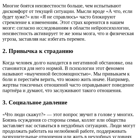
Многие боятся неизвестности больше, чем испытывают
дискомфорт от текущей ситуации. Мысли вроде «А что, если
будет хуже?» или «Я не справлюсь» часто блокируют
стремление к изменениям. Этот страх коренится в нашем
мозге: согласно исследованиям в области нейропсихологии,
неизвестность активирует те же зоны мозга, что и физическая
угроза, заставляя нас избегать перемен.
2.
Привычка к страданию
Когда человек долго находится в негативной обстановке, она
становится для него нормой. В психологии этот феномен
называют «выученной беспомощностью». Мы привыкаем к
боли и перестаём верить, что можно жить иначе. Например,
жертвы токсичных отношений часто оправдывают поведение
партнёра и думают, что заслуживают такого отношения.
3.
Социальное давление
«Что люди скажут?» — этот вопрос звучит в голове у многих.
Боязнь осуждения со стороны семьи, коллег или общества
заставляет нас оставаться в неудобных ситуациях. Люди могут
продолжать работать на нелюбимой работе, поддерживать
разрушительные отношения или жить в неудобных условиях