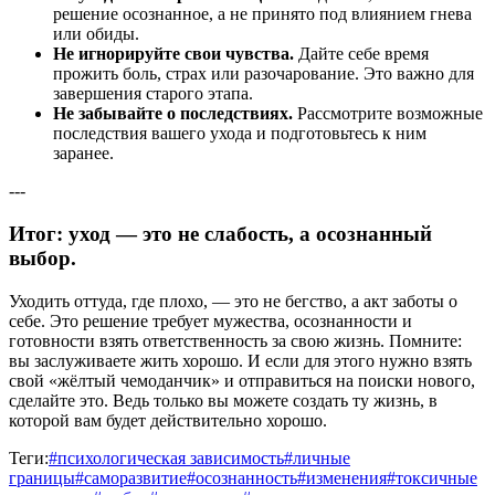
решение осознанное, а не принято под влиянием гнева
или обиды.
Не игнорируйте свои чувства.
Дайте себе время
прожить боль, страх или разочарование. Это важно для
завершения старого этапа.
Не забывайте о последствиях.
Рассмотрите возможные
последствия вашего ухода и подготовьтесь к ним
заранее.
---
Итог: уход — это не слабость, а осознанный
выбор.
Уходить оттуда, где плохо, — это не бегство, а акт заботы о
себе. Это решение требует мужества, осознанности и
готовности взять ответственность за свою жизнь. Помните:
вы заслуживаете жить хорошо. И если для этого нужно взять
свой «жёлтый чемоданчик» и отправиться на поиски нового,
сделайте это. Ведь только вы можете создать ту жизнь, в
которой вам будет действительно хорошо.
Теги:
#
психологическая зависимость
#
личные
границы
#
саморазвитие
#
осознанность
#
изменения
#
токсичные