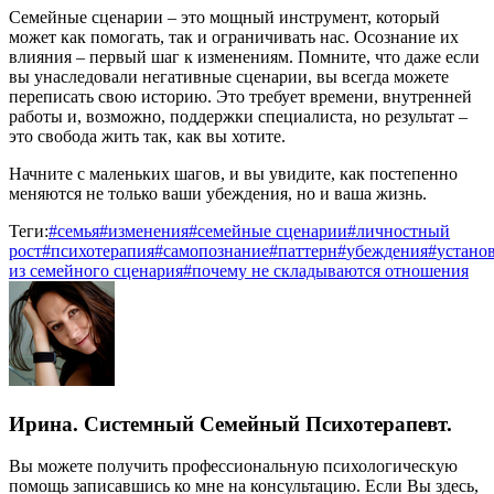
Семейные сценарии – это мощный инструмент, который
может как помогать, так и ограничивать нас. Осознание их
влияния – первый шаг к изменениям. Помните, что даже если
вы унаследовали негативные сценарии, вы всегда можете
переписать свою историю. Это требует времени, внутренней
работы и, возможно, поддержки специалиста, но результат –
это свобода жить так, как вы хотите.
Начните с маленьких шагов, и вы увидите, как постепенно
меняются не только ваши убеждения, но и ваша жизнь.
Теги:
#
семья
#
изменения
#
семейные сценарии
#
личностный
рост
#
психотерапия
#
самопознание
#
паттерн
#
убеждения
#
устано
из семейного сценария
#
почему не складываются отношения
Ирина. Системный Семейный Психотерапевт.
Вы можете получить профессиональную психологическую
помощь записавшись ко мне на консультацию. Если Вы здесь,